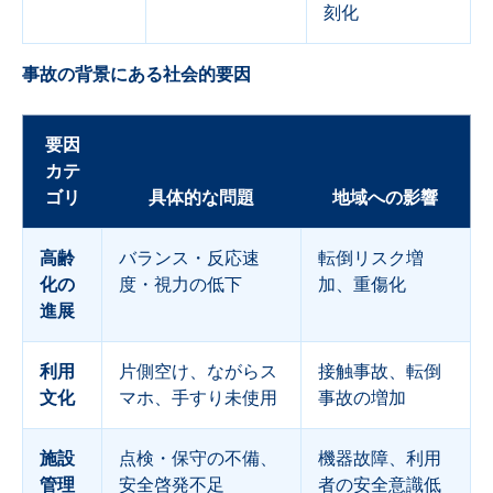
刻化
事故の背景にある社会的要因
要因
カテ
ゴリ
具体的な問題
地域への影響
高齢
バランス・反応速
転倒リスク増
化の
度・視力の低下
加、重傷化
進展
利用
片側空け、ながらス
接触事故、転倒
文化
マホ、手すり未使用
事故の増加
施設
点検・保守の不備、
機器故障、利用
管理
安全啓発不足
者の安全意識低