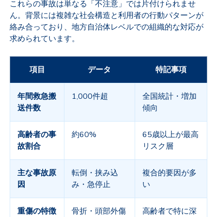
これらの事故は単なる「不注意」では片付けられませ
ん。背景には複雑な社会構造と利用者の行動パターンが
絡み合っており、地方自治体レベルでの組織的な対応が
求められています。
項目
データ
特記事項
年間救急搬
1,000件超
全国統計・増加
送件数
傾向
高齢者の事
約60%
65歳以上が最高
故割合
リスク層
主な事故原
転倒・挟み込
複合的要因が多
因
み・急停止
い
重傷の特徴
骨折・頭部外傷
高齢者で特に深