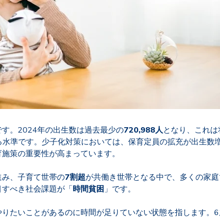
す。2024年の出生数は過去最少の
720,988人
となり、これは
迫る水準です。少子化対策においては、保育定員の拡充が出生数
育施策の重要性が高まっています。
進み、子育て世帯の
7割超
が共働き世帯となる中で、多くの家庭
目すべき社会課題が「
時間貧困
」です。
やりたいことがあるのに時間が足りていない状態を指します。6