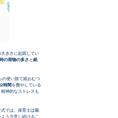
の大きさに起因してい
時の荷物の多さ
と
紙
らの使い捨て紙おむつ
約2時間
を費やしている
、精神的なストレスも
方式では、保育士は園
いよう注意し続けるこ