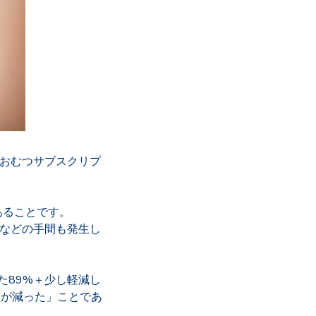
紙おむつサブスクリプ
あることです。
金などの手間も発生し
た
89%＋少し軽減し
間が減った」ことであ