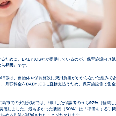
るために、BABY JOB社が提供しているのが、保育施設向け
ぶら登園』
です。
の特徴は、自治体や保育施設に費用負担がかからない仕組みで
、月額料金をBABY JOBに直接支払うため、保育施設側で集
広島市での実証実験では、利用した保護者のうち
97%
（軽減し
実感しました。最も多かった要因（
50%
）は「準備をする手
に詰める作業が軽減されたことがわかります。