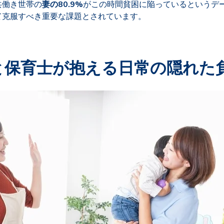
共働き世帯の
妻の80.9%
がこの時間貧困に陥っているというデ
て克服すべき重要な課題とされています。
者と保育士が抱える日常の隠れた