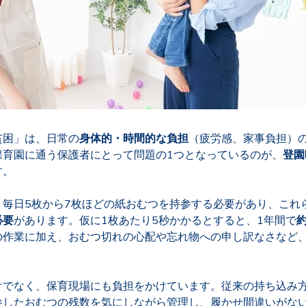
貧困」は、日常の
身体的・時間的な負担
（疲労感、家事負担）
保育園に通う保護者にとって問題の1つとなっているのが、
登園
す。
、毎日5枚から7枚ほどの紙おむつを持参する必要があり、これ
必要
があります。仮に1枚あたり5秒かかるとすると、1年間で
の作業に加え、おむつ切れの心配や忘れ物への申し訳なさなど
。
けでなく、保育現場にも負担をかけています。従来の持ち込み
参したおむつの残数を気にしながら管理し、履かせ間違いがな