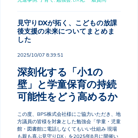
先進事例,
子育て,
勉強会,
DX化,
一般質問
見守りDXが拓く、こどもの放課
後支援の未来についてまとめま
した
2025/10/07 8:39:51
深刻化する「小1の
壁」と学童保育の持続
可能性をどう高めるか
この度、BPS株式会社様にご協力いただき、地
方議員の皆様を対象とした勉強会「学童・児童
館・図書館に電話しなくてもいい仕組み 現場
も親も喜ぶ見守りDX」を2025年8月に開催い